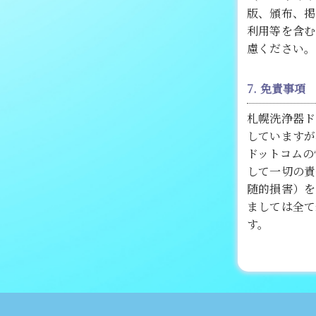
版、頒布、掲
利用等を含む
慮ください。
7. 免責事項
札幌洗浄器ド
していますが
ドットコムの
して一切の責
随的損害）を
ましては全て
す。