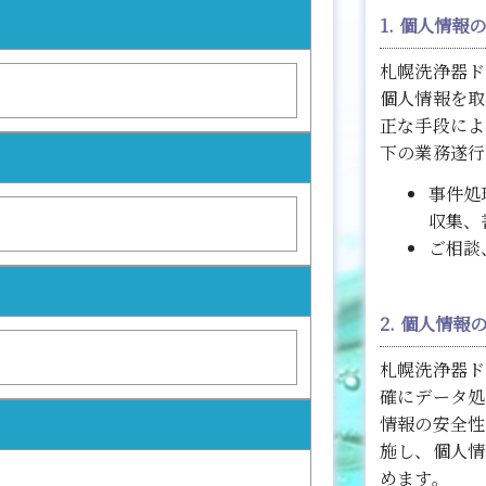
1. 個人情
札幌洗浄器ド
個人情報を取
正な手段によ
下の業務遂行
事件処
収集、
ご相談
2. 個人情
札幌洗浄器ド
確にデータ処
情報の安全性
施し、個人情
めます。