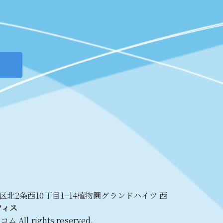
央区
北2条西10丁目1−14
植物園グランドハイツ 西
フィス
トコム
All rights reserved.